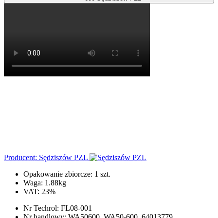
Producent: Sędziszów PZL
Opakowanie zbiorcze: 1 szt.
Waga:
1.88kg
VAT:
23%
Nr Techrol:
FL08-001
Nr handlowy:
WA50600, WA50-600, 64013779,