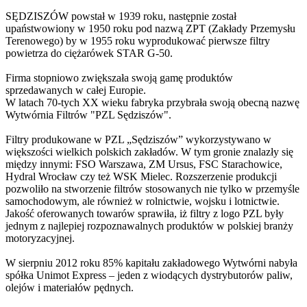
SĘDZISZÓW powstał w 1939 roku, następnie został
upaństwowiony w 1950 roku pod nazwą ZPT (Zakłady Przemysłu
Terenowego) by w 1955 roku wyprodukować pierwsze filtry
powietrza do ciężarówek STAR G-50.
Firma stopniowo zwiększała swoją gamę produktów
sprzedawanych w całej Europie.
W latach 70-tych XX wieku fabryka przybrała swoją obecną nazwę
Wytwórnia Filtrów "PZL Sędziszów".
Filtry produkowane w PZL „Sędziszów” wykorzystywano w
większości wielkich polskich zakładów. W tym gronie znalazły się
między innymi: FSO Warszawa, ZM Ursus, FSC Starachowice,
Hydral Wrocław czy też WSK Mielec. Rozszerzenie produkcji
pozwoliło na stworzenie filtrów stosowanych nie tylko w przemyśle
samochodowym, ale również w rolnictwie, wojsku i lotnictwie.
Jakość oferowanych towarów sprawiła, iż filtry z logo PZL były
jednym z najlepiej rozpoznawalnych produktów w polskiej branży
motoryzacyjnej.
W sierpniu 2012 roku 85% kapitału zakładowego Wytwórni nabyła
spółka Unimot Express – jeden z wiodących dystrybutorów paliw,
olejów i materiałów pędnych.