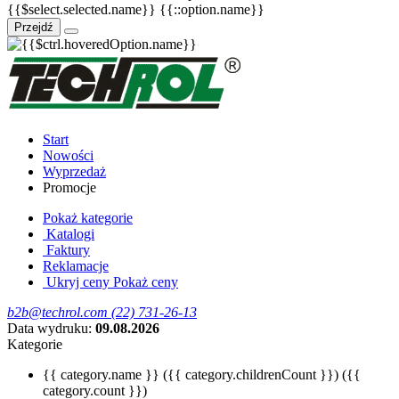
{{$select.selected.name}}
{{::option.name}}
Przejdź
Start
Nowości
Wyprzedaż
Promocje
Pokaż kategorie
Katalogi
Faktury
Reklamacje
Ukryj ceny
Pokaż ceny
b2b@techrol.com
(22) 731-26-13
Data wydruku:
09.08.2026
Kategorie
{{ category.name }}
({{ category.childrenCount }})
({{
category.count }})