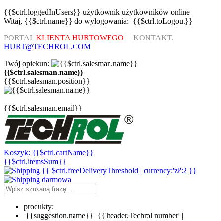
{{$ctrl.loggedInUsers}}
użytkownik
użytkowników
online
Witaj,
{{$ctrl.name}}
do wylogowania:
{{$ctrl.toLogout}}
PORTAL
KLIENTA HURTOWEGO
KONTAKT:
HURT@TECHROL.COM
Twój opiekun:
{{$ctrl.salesman.name}}
{{$ctrl.salesman.position}}
{{$ctrl.salesman.email}}
Koszyk:
{{$ctrl.cartName}}
{{$ctrl.itemsSum}}
{{ $ctrl.freeDeliveryThreshold | currency:'zł':2 }}
darmowa
produkty:
{{suggestion.name}}
{{'header.Techrol number' |