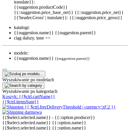
translate}}:
{{suggestion.productCode}}
{{::suggestion.price_base_net}}
{{::suggestion.price_net}}
{{'header.Gross' | translate}}: {{::suggestion.price_gross}}
katalogi:
{{suggestion.name}}
{{suggestion.parent}}
ciąg dalszy, inne >>
modele:
{{suggestion.name}}
{{suggestion.parent}}
Wyszukiwanie po modelach
Wyszukiwanie po kategoriach
Koszyk:
{{$ctrl.cartName}}
{{$ctrl.itemsSum}}
{{ $ctrl.freeDeliveryThreshold | currency:'zł':2 }}
darmowa
{{$select.selected.name}}
-
{{::option.producer}}
{{$select.selected.name}}
{{::option.name}}
{{$select.selected.name}}
{{::option.name}}