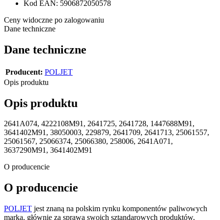
Kod EAN:
5906872050578
Ceny widoczne po zalogowaniu
Dane techniczne
Dane techniczne
Producent:
POLJET
Opis produktu
Opis produktu
2641A074, 4222108M91, 2641725, 2641728, 1447688M91,
3641402M91, 38050003, 229879, 2641709, 2641713, 25061557,
25061567, 25066374, 25066380, 258006, 2641A071,
3637290M91, 3641402M91
O producencie
O producencie
POLJET
jest znaną na polskim rynku komponentów paliwowych
marką, głównie za sprawą swoich sztandarowych produktów,