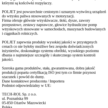
którymi są końcówki rozpylaczy.
POLJET jest powszechnie cenionym i uznanym wytwórcą urządzeń
do wtrysku paliwa stosowanych w motoryzacji.
Firma oferuje głównie wtryskiwacze, tłoki, dysze, zawory
przepustowe, zestawy naprawcze, głowice hydrauliczne pomp
wtryskowych stosowane w samochodach, maszynach budowlanych
i ciągnikach rolniczych.
POLJET zapewnia produkty wysokiej jakości w przystępnych
cenach co nie byłoby możliwe bez zespołu doświadczonych
inżynierów, doskonałego systemu obróbki, wysokiego poziomu
dbania o najmniejsze szczegóły i skutecznego system kontroli
jakości.
Szeroka gama produktów, stała, gwarantowana, dobra jakość
produkcji poparta certyfikacją ISO jest tym co firmie przynosi
szacunek i powód do dumy.
Dane kontaktowe producenta / Importera
Podmiot odpowiedzialny w UE:
TECH-ROL Sp. z o.o.
ul. Poznańska 99
05-850 Ożarów Mazowiecki
Polska