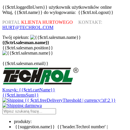
{{$ctrl.loggedInUsers}}
użytkownik
użytkowników
online
Witaj,
{{$ctrl.name}}
do wylogowania:
{{$ctrl.toLogout}}
PORTAL
KLIENTA HURTOWEGO
KONTAKT:
HURT@TECHROL.COM
Twój opiekun:
{{$ctrl.salesman.name}}
{{$ctrl.salesman.position}}
{{$ctrl.salesman.email}}
Koszyk:
{{$ctrl.cartName}}
{{$ctrl.itemsSum}}
{{ $ctrl.freeDeliveryThreshold | currency:'zł':2 }}
darmowa
produkty:
{{suggestion.name}}
{{'header.Techrol number' |