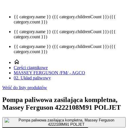
{{ category.name }}
({{ category.childrenCount }})
({{
category.count }})
{{ category.name }}
({{ category.childrenCount }})
({{
category.count }})
{{ category.name }}
({{ category.childrenCount }})
({{
category.count }})
Części ciągnikowe
MASSEY FERGUSON /FM/ - AGCO
02. Układ paliwowy
Wróć do listy produktów
Pompa paliwowa zasilająca kompletna,
Massey Ferguson 4222108M91 POLJET