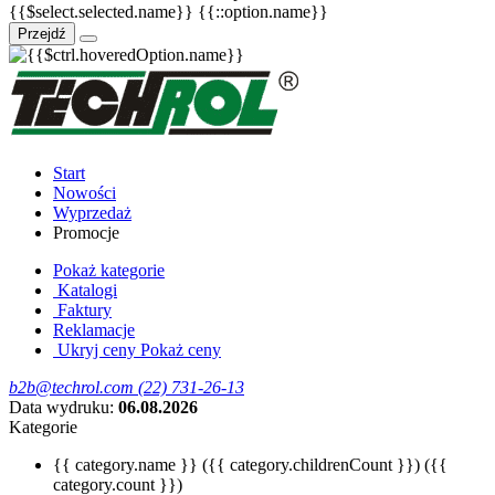
{{$select.selected.name}}
{{::option.name}}
Przejdź
Start
Nowości
Wyprzedaż
Promocje
Pokaż kategorie
Katalogi
Faktury
Reklamacje
Ukryj ceny
Pokaż ceny
b2b@techrol.com
(22) 731-26-13
Data wydruku:
06.08.2026
Kategorie
{{ category.name }}
({{ category.childrenCount }})
({{
category.count }})