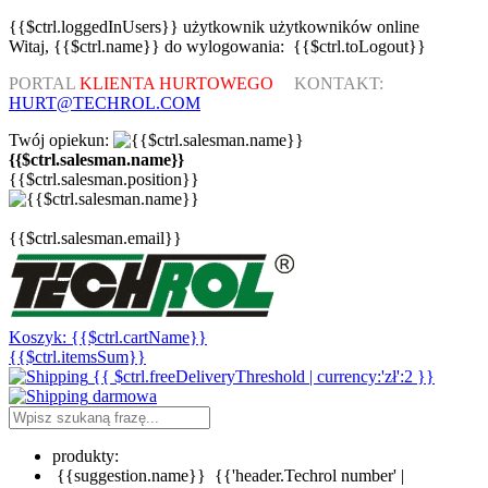
{{$ctrl.loggedInUsers}}
użytkownik
użytkowników
online
Witaj,
{{$ctrl.name}}
do wylogowania:
{{$ctrl.toLogout}}
PORTAL
KLIENTA HURTOWEGO
KONTAKT:
HURT@TECHROL.COM
Twój opiekun:
{{$ctrl.salesman.name}}
{{$ctrl.salesman.position}}
{{$ctrl.salesman.email}}
Koszyk:
{{$ctrl.cartName}}
{{$ctrl.itemsSum}}
{{ $ctrl.freeDeliveryThreshold | currency:'zł':2 }}
darmowa
produkty:
{{suggestion.name}}
{{'header.Techrol number' |