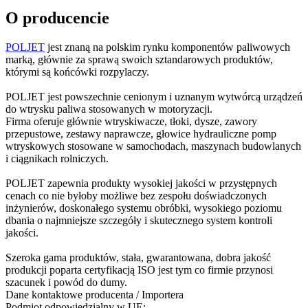
O producencie
POLJET
jest znaną na polskim rynku komponentów paliwowych
marką, głównie za sprawą swoich sztandarowych produktów,
którymi są końcówki rozpylaczy.
POLJET jest powszechnie cenionym i uznanym wytwórcą urządzeń
do wtrysku paliwa stosowanych w motoryzacji.
Firma oferuje głównie wtryskiwacze, tłoki, dysze, zawory
przepustowe, zestawy naprawcze, głowice hydrauliczne pomp
wtryskowych stosowane w samochodach, maszynach budowlanych
i ciągnikach rolniczych.
POLJET zapewnia produkty wysokiej jakości w przystępnych
cenach co nie byłoby możliwe bez zespołu doświadczonych
inżynierów, doskonałego systemu obróbki, wysokiego poziomu
dbania o najmniejsze szczegóły i skutecznego system kontroli
jakości.
Szeroka gama produktów, stała, gwarantowana, dobra jakość
produkcji poparta certyfikacją ISO jest tym co firmie przynosi
szacunek i powód do dumy.
Dane kontaktowe producenta / Importera
Podmiot odpowiedzialny w UE: