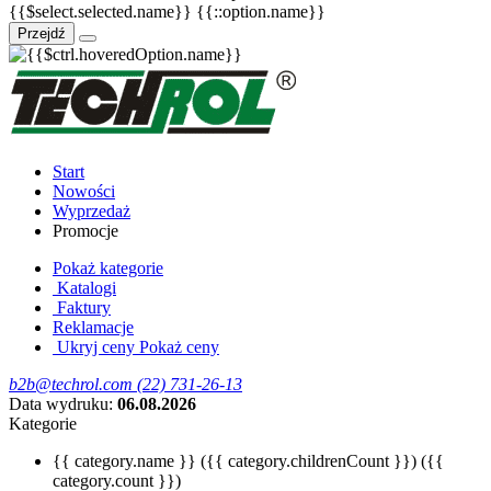
{{$select.selected.name}}
{{::option.name}}
Przejdź
Start
Nowości
Wyprzedaż
Promocje
Pokaż kategorie
Katalogi
Faktury
Reklamacje
Ukryj ceny
Pokaż ceny
b2b@techrol.com
(22) 731-26-13
Data wydruku:
06.08.2026
Kategorie
{{ category.name }}
({{ category.childrenCount }})
({{
category.count }})