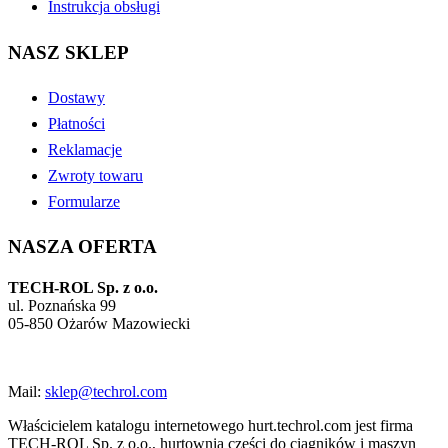
Instrukcja obsługi
NASZ SKLEP
Dostawy
Płatności
Reklamacje
Zwroty towaru
Formularze
NASZA OFERTA
TECH-ROL Sp. z o.o.
ul. Poznańska 99
05-850 Ożarów Mazowiecki
Mail:
sklep@techrol.com
Właścicielem katalogu internetowego hurt.techrol.com jest firma
TECH-ROL Sp. z o.o., hurtownia części do ciągników i maszyn