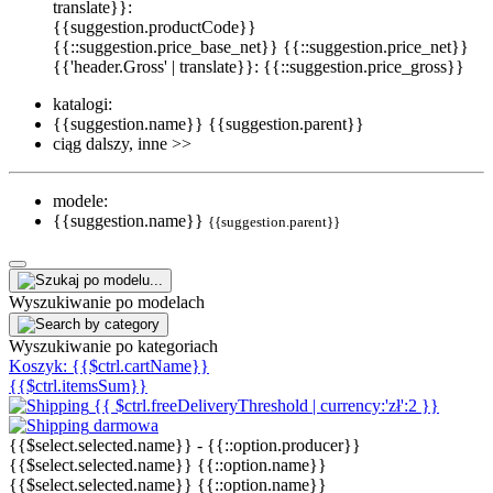
translate}}:
{{suggestion.productCode}}
{{::suggestion.price_base_net}}
{{::suggestion.price_net}}
{{'header.Gross' | translate}}: {{::suggestion.price_gross}}
katalogi:
{{suggestion.name}}
{{suggestion.parent}}
ciąg dalszy, inne >>
modele:
{{suggestion.name}}
{{suggestion.parent}}
Wyszukiwanie po modelach
Wyszukiwanie po kategoriach
Koszyk:
{{$ctrl.cartName}}
{{$ctrl.itemsSum}}
{{ $ctrl.freeDeliveryThreshold | currency:'zł':2 }}
darmowa
{{$select.selected.name}}
-
{{::option.producer}}
{{$select.selected.name}}
{{::option.name}}
{{$select.selected.name}}
{{::option.name}}