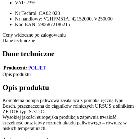
VAT:
23%
Nr Techrol:
CA02-028
Nr handlowy:
V2HFM51A, 42152000, V250000
Kod EAN:
5906872186215
Ceny widoczne po zalogowaniu
Dane techniczne
Dane techniczne
Producent:
POLJET
Opis produktu
Opis produktu
Kompletna pompa paliwowa zasilająca z pompką ręczną typu
Bosch, przeznaczona do ciągników rolniczych URSUS z silnikiem
ZETOR typ. S-312C.
Wysokiej jakości europejska produkcja zapewnia trwałość,
szczelność oraz łatwy rozruch układu paliwowego – również w
niskich temperaturach.