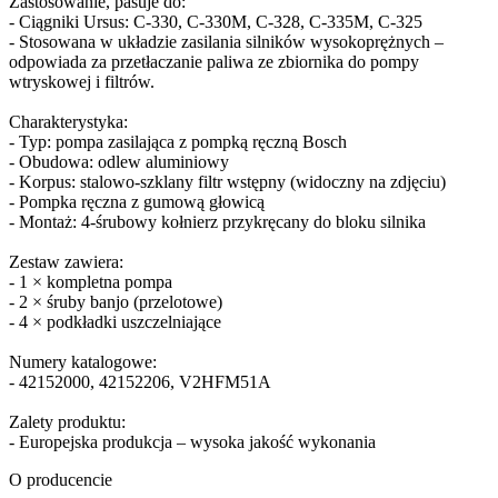
Zastosowanie, pasuje do:
- Ciągniki Ursus: C-330, C-330M, C-328, C-335M, C-325
- Stosowana w układzie zasilania silników wysokoprężnych –
odpowiada za przetłaczanie paliwa ze zbiornika do pompy
wtryskowej i filtrów.
Charakterystyka:
- Typ: pompa zasilająca z pompką ręczną Bosch
- Obudowa: odlew aluminiowy
- Korpus: stalowo-szklany filtr wstępny (widoczny na zdjęciu)
- Pompka ręczna z gumową głowicą
- Montaż: 4-śrubowy kołnierz przykręcany do bloku silnika
Zestaw zawiera:
- 1 × kompletna pompa
- 2 × śruby banjo (przelotowe)
- 4 × podkładki uszczelniające
Numery katalogowe:
- 42152000, 42152206, V2HFM51A
Zalety produktu:
- Europejska produkcja – wysoka jakość wykonania
O producencie