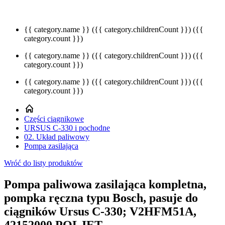
{{ category.name }}
({{ category.childrenCount }})
({{
category.count }})
{{ category.name }}
({{ category.childrenCount }})
({{
category.count }})
{{ category.name }}
({{ category.childrenCount }})
({{
category.count }})
Części ciągnikowe
URSUS C-330 i pochodne
02. Układ paliwowy
Pompa zasilająca
Wróć do listy produktów
Pompa paliwowa zasilająca kompletna,
pompka ręczna typu Bosch, pasuje do
ciągników Ursus C-330; V2HFM51A,
42152000 POLJET