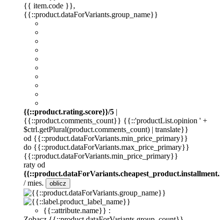
{{ item.code }}
,
{{::product.dataForVariants.group_name}}
{{::product.rating.score}}/5
|
{{::product.comments_count}} {{::'productList.opinion ' +
$ctrl.getPlural(product.comments_count) | translate}}
od {{::product.dataForVariants.min_price_primary}}
do {{::product.dataForVariants.max_price_primary}}
{{::product.dataForVariants.min_price_primary}}
raty od
{{::product.dataForVariants.cheapest_product.installment
/ mies.
oblicz
{{::attribute.name}} :
Zobacz {{::product.dataForVariants.group_count}}