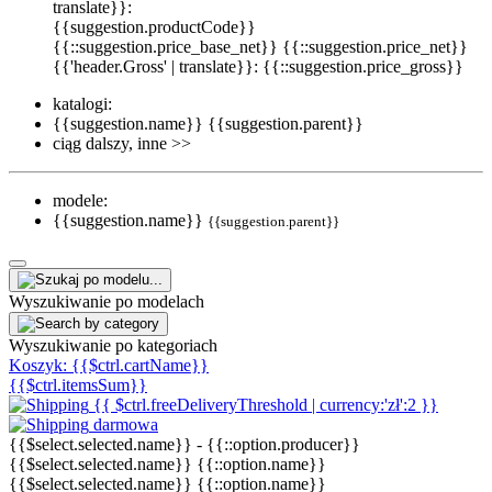
translate}}:
{{suggestion.productCode}}
{{::suggestion.price_base_net}}
{{::suggestion.price_net}}
{{'header.Gross' | translate}}: {{::suggestion.price_gross}}
katalogi:
{{suggestion.name}}
{{suggestion.parent}}
ciąg dalszy, inne >>
modele:
{{suggestion.name}}
{{suggestion.parent}}
Wyszukiwanie po modelach
Wyszukiwanie po kategoriach
Koszyk:
{{$ctrl.cartName}}
{{$ctrl.itemsSum}}
{{ $ctrl.freeDeliveryThreshold | currency:'zł':2 }}
darmowa
{{$select.selected.name}}
-
{{::option.producer}}
{{$select.selected.name}}
{{::option.name}}
{{$select.selected.name}}
{{::option.name}}