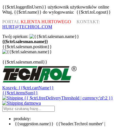
{{$ctrl.loggedInUsers}}
użytkownik
użytkowników
online
Witaj,
{{$ctrl.name}}
do wylogowania:
{{$ctrl.toLogout}}
PORTAL
KLIENTA HURTOWEGO
KONTAKT:
HURT@TECHROL.COM
Twój opiekun:
{{$ctrl.salesman.name}}
{{$ctrl.salesman.position}}
{{$ctrl.salesman.email}}
Koszyk:
{{$ctrl.cartName}}
{{$ctrl.itemsSum}}
{{ $ctrl.freeDeliveryThreshold | currency:'zł':2 }}
darmowa
produkty:
{{suggestion.name}}
{{'header.Techrol number' |