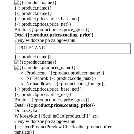
{{::product.name}}
{{::product.name}}
{{::product.prices.price_base_net}}
{{::product.prices.price_net}}
Brutto: {{::product.prices.price_gross}}
Detal:
{{::product.prices.coating_price}}
Ceny widoczne po zalogowaniu
POLECANE
{{::product.name}}
Producent: {{::product.producer_name}}
Nr Techrol: {{::product.code_max}}
Nr handlowy: {{::product.code_foreign}}
{{::product.prices.price_base_net}}
{{::product.prices.price_net}}
Brutto: {{::product.prices.price_gross}}
Detal:
{{::product.prices.coating_price}}
Do koszyka
W koszyku: {{$ctrl.inCart[product.id]}} szt.
Ceny widoczne po zalogowaniu
{{::'layerProductPreview.Check other product offers:' |
translate}}