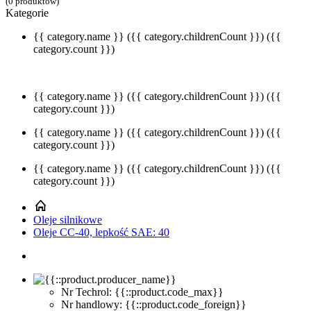
(0 produktów)
Kategorie
{{ category.name }}
({{ category.childrenCount }})
({{
category.count }})
{{ category.name }}
({{ category.childrenCount }})
({{
category.count }})
{{ category.name }}
({{ category.childrenCount }})
({{
category.count }})
{{ category.name }}
({{ category.childrenCount }})
({{
category.count }})
Oleje silnikowe
Oleje CC-40, lepkość SAE: 40
Nr Techrol: {{::product.code_max}}
Nr handlowy: {{::product.code_foreign}}