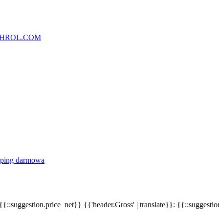
HROL.COM
darmowa
{{::suggestion.price_net}}
{{'header.Gross' | translate}}: {{::suggesti