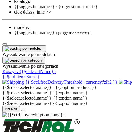
katalogi:
{{suggestion.name}}
{{suggestion.parent}}
ciąg dalszy, inne >>
modele:
{{suggestion.name}}
{{suggestion.parent}}
Wyszukiwanie po modelach
Wyszukiwanie po kategoriach
Koszyk:
{{$ctrl.cartName}}
{{$ctrl.itemsSum}}
{{ $ctrl.freeDeliveryThreshold | currency:'zł':2 }}
{{$select.selected.name}}
-
{{::option.producer}}
{{$select.selected.name}}
{{::option.name}}
{{$select.selected.name}}
{{::option.name}}
{{$select.selected.name}}
{{::option.name}}
Przejdź