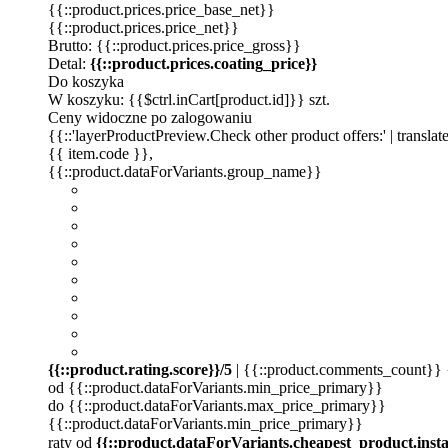
{{::product.prices.price_base_net}}
{{::product.prices.price_net}}
Brutto: {{::product.prices.price_gross}}
Detal:
{{::product.prices.coating_price}}
Do koszyka
W koszyku: {{$ctrl.inCart[product.id]}} szt.
Ceny widoczne po zalogowaniu
{{::'layerProductPreview.Check other product offers:' | translat
{{ item.code }}
,
{{::product.dataForVariants.group_name}}
{{::product.rating.score}}/5
| {{::product.comments_count}} {{
od {{::product.dataForVariants.min_price_primary}}
do {{::product.dataForVariants.max_price_primary}}
{{::product.dataForVariants.min_price_primary}}
raty od
{{::product.dataForVariants.cheapest_product.inst