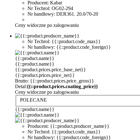
Producent: Kabat
Nr Techrol: OG02-294
Nr handlowy: DER361. 20.0/70-20
Ceny widoczne po zalogowaniu
Nr Techrol: {{::product.code_max}}
Nr handlowy: {{::product.code_foreign}}
{{::product.name}}
{{::product.name}}
{{::product.prices.price_base_net}}
{{::product.prices.price_net}}
Brutto: {{::product.prices.price_gross}}
Detal:
{{::product.prices.coating_price}}
Ceny widoczne po zalogowaniu
POLECANE
{{::product.name}}
Producent: {{::product.producer_name}}
Nr Techrol: {{::product.code_max}}
Nr handlowy: {{::product.code_foreign}}