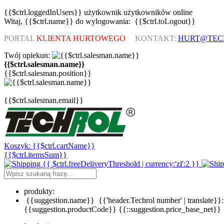
{{$ctrl.loggedInUsers}}
użytkownik
użytkowników
online
Witaj,
{{$ctrl.name}}
do wylogowania:
{{$ctrl.toLogout}}
PORTAL
KLIENTA HURTOWEGO
KONTAKT:
HURT@TEC
Twój opiekun:
{{$ctrl.salesman.name}}
{{$ctrl.salesman.position}}
{{$ctrl.salesman.email}}
Koszyk:
{{$ctrl.cartName}}
{{$ctrl.itemsSum}}
{{ $ctrl.freeDeliveryThreshold | currency:'zł':2 }}
produkty:
{{suggestion.name}}
{{'header.Techrol number' | translate}}:
{{suggestion.productCode}}
{{::suggestion.price_base_net}}